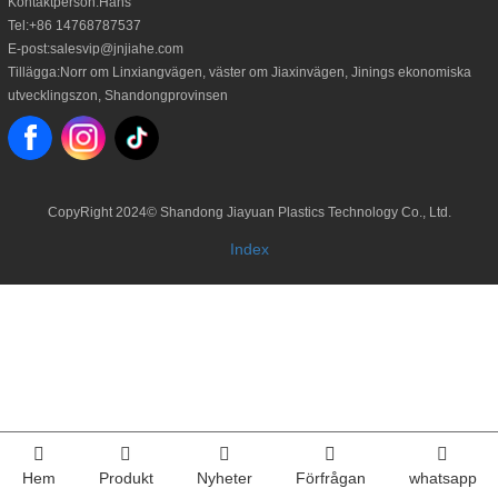
Kontaktperson:
Hans
Tel:
+86 14768787537
E-post:
salesvip@jnjiahe.com
Tillägga:
Norr om Linxiangvägen, väster om Jiaxinvägen, Jinings ekonomiska
utvecklingszon, Shandongprovinsen
CopyRight 2024©
Shandong Jiayuan Plastics Technology Co., Ltd.
Index
Hem
Produkt
Nyheter
Förfrågan
whatsapp